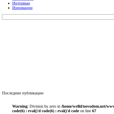
Интервью
Инновации
Последние публикации
Warning
: Division by zero in
/home/welld/novodom.net/www/wp
code(6) : eval()'d code(6) : eval()'d code
on line
67