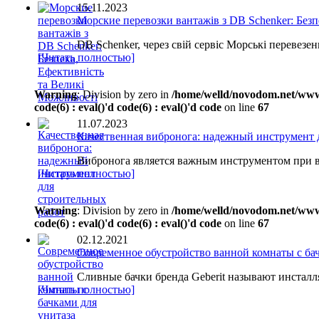
15.11.2023
Морские перевозки вантажів з DB Schenker: Безп
DB Schenker, через свій сервіс Морські перевезен
[Читать полностью]
Warning
: Division by zero in
/home/welld/novodom.net/www/wp
code(6) : eval()'d code(6) : eval()'d code
on line
67
11.07.2023
Качественная вибронога: надежный инструмент 
Вибронога является важным инструментом при 
[Читать полностью]
Warning
: Division by zero in
/home/welld/novodom.net/www/wp
code(6) : eval()'d code(6) : eval()'d code
on line
67
02.12.2021
Современное обустройство ванной комнаты с бач
Сливные бачки бренда Geberit называют инсталл
[Читать полностью]