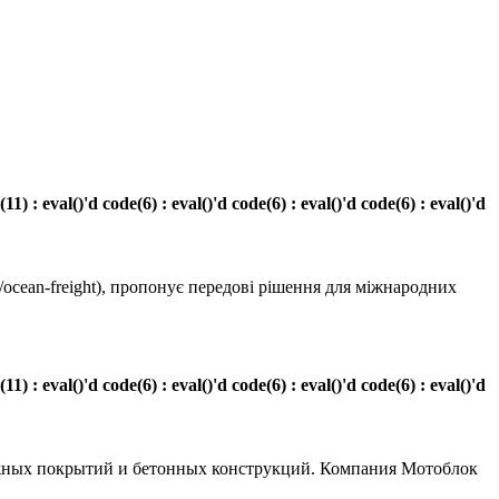
eval()'d code(6) : eval()'d code(6) : eval()'d code(6) : eval()'d
rt/ocean-freight), пропонує передові рішення для міжнародних
eval()'d code(6) : eval()'d code(6) : eval()'d code(6) : eval()'d
ожных покрытий и бетонных конструкций. Компания Мотоблок