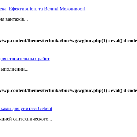
ека, Ефективність та Великі Можливості
ня вантажів...
-content/themes/technika/buc/wg/wgbuc.php(1) : eval()'d code(11) : 
для строительных работ
выполнении...
-content/themes/technika/buc/wg/wgbuc.php(1) : eval()'d code(11) : 
ками для унитаза Geberit
яцией сантехнического...