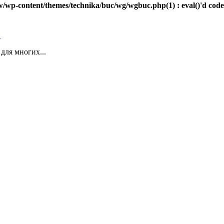
-content/themes/technika/buc/wg/wgbuc.php(1) : eval()'d code(11) : 
»
для многих...