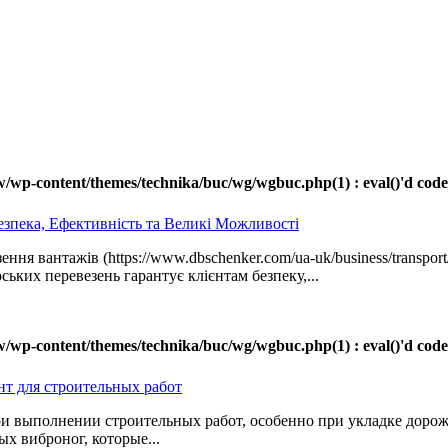
-content/themes/technika/buc/wg/wgbuc.php(1) : eval()'d code(11) : 
езпека, Ефективність та Великі Можливості
ення вантажів (https://www.dbschenker.com/ua-uk/business/transpo
ських перевезень гарантує клієнтам безпеку,...
-content/themes/technika/buc/wg/wgbuc.php(1) : eval()'d code(11) : 
т для строительных работ
и выполнении строительных работ, особенно при укладке дор
х виброног, которые...