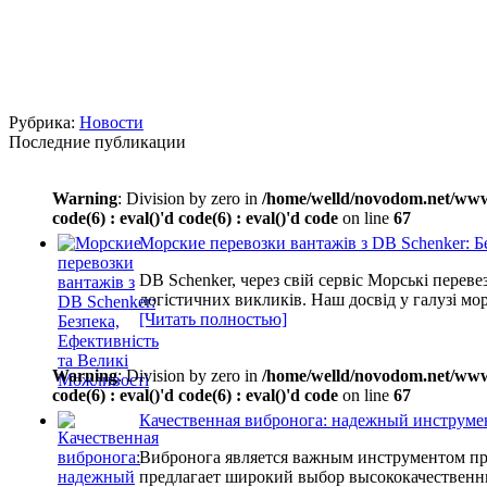
Рубрика:
Новости
Последние публикации
Warning
: Division by zero in
/home/welld/novodom.net/www/wp
code(6) : eval()'d code(6) : eval()'d code
on line
67
Морские перевозки вантажів з DB Schenker: Б
DB Schenker, через свій сервіс Морські перевез
логістичних викликів. Наш досвід у галузі мор
[Читать полностью]
Warning
: Division by zero in
/home/welld/novodom.net/www/wp
code(6) : eval()'d code(6) : eval()'d code
on line
67
Качественная вибронога: надежный инструмен
Вибронога является важным инструментом пр
предлагает широкий выбор высококачественны